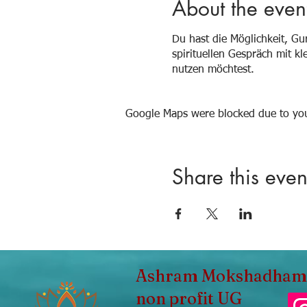
About the even
Du hast die Möglichkeit, G
spirituellen Gespräch mit k
nutzen möchtest.
Google Maps were blocked due to your
Share this even
Ashram Mokshadham
non profit UG