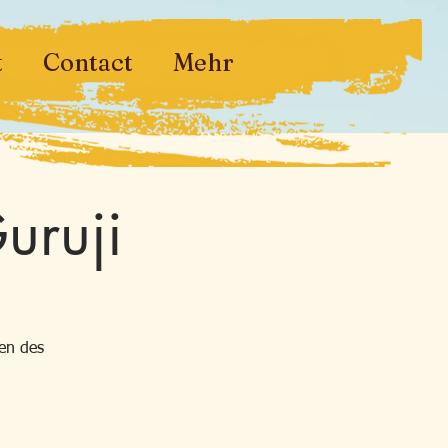
t
Contact
Mehr
uruji
ten des