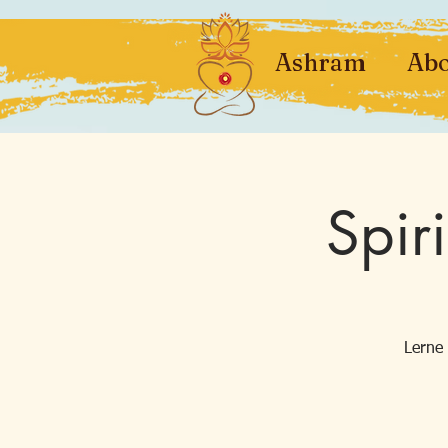
Ashram
Abo
Spir
Lerne 