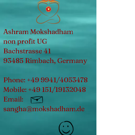
Ashram Mokshadham
non profit UG
Bachstrasse 41
93485 Rimbach, Germany
Phone: +49 9941/4053478
Mobile: +49 151/19132048
Email:
sangha@mokshadham.de