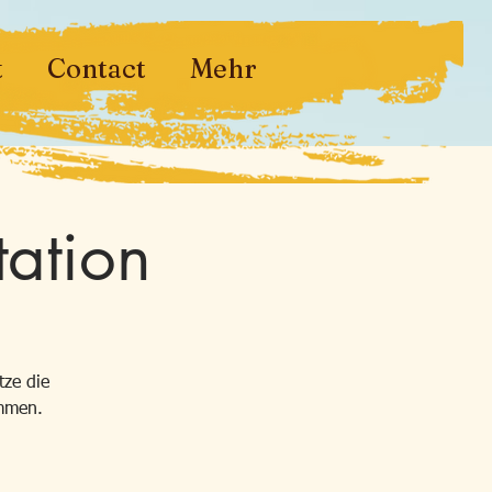
t
Contact
Mehr
tation
tze die
ommen.