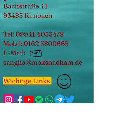
Bachstraße 41
93485 Rimbach
Tel:
09941 4053478
Mobil:
0162 5800665
E-Mail:
sangha@mokshadham.de
Wichtige Links