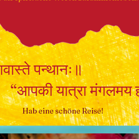
ास्ते पन्थानः॥
ी यात्रा मंगलमय ह
Hab eine schöne Reise!