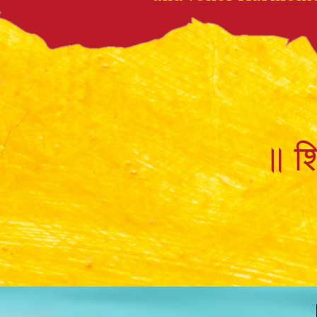
॥ शिव
“आपक