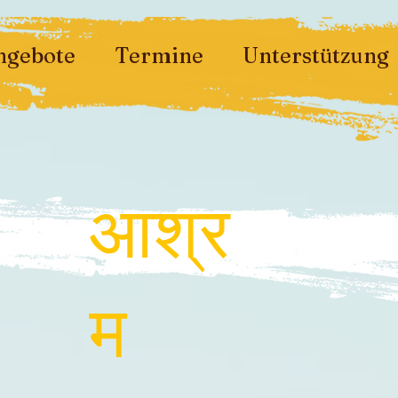
ngebote
Termine
Unterstützung
आश्र
म