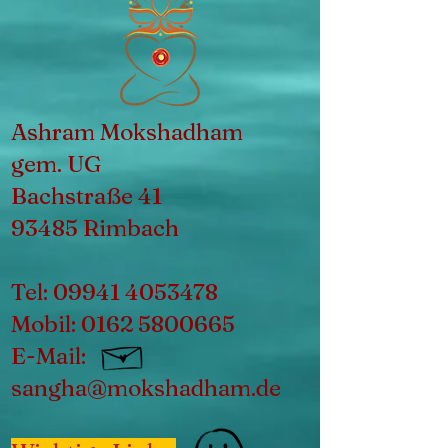
Ashram Mokshadham
gem. UG
Bachstraße 41
93485 Rimbach
Tel:
09941 4053478
Mobil:
0162 5800665
E-Mail:
sangha@mokshadham.de