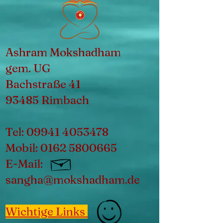
Ashram Mokshadham
gem. UG
Bachstraße 41
93485 Rimbach
Tel:
09941 4053478
Mobil:
0162 5800665
E-Mail:
sangha@mokshadham.de
Wichtige Links