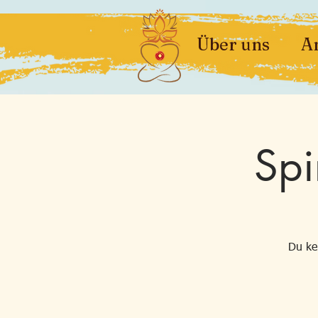
Über uns
A
Spi
Du ke