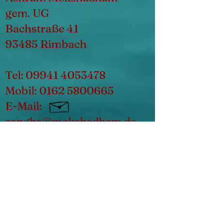
gem. UG
Bachstraße 41
93485 Rimbach
Tel:
09941 4053478
Mobil:
0162 5800665
E-Mail:
sangha@mokshadham.de
Wichtige Links